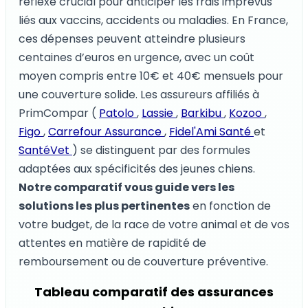
réflexe crucial pour anticiper les frais imprévus
liés aux vaccins, accidents ou maladies. En France,
ces dépenses peuvent atteindre plusieurs
centaines d’euros en urgence, avec un coût
moyen compris entre 10€ et 40€ mensuels pour
une couverture solide. Les assureurs affiliés à
PrimCompar (
Patolo
,
Lassie
,
Barkibu
,
Kozoo
,
Figo
,
Carrefour Assurance
,
Fidel'Ami Santé
et
SantéVet
) se distinguent par des formules
adaptées aux spécificités des jeunes chiens.
Notre comparatif vous guide vers les
solutions les plus pertinentes
en fonction de
votre budget, de la race de votre animal et de vos
attentes en matière de rapidité de
remboursement ou de couverture préventive.
Tableau comparatif des assurances