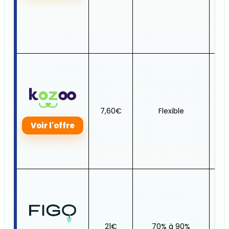
Jus
7,60€
Flexible
30
Voir l'offre
Jus
21€
70% à 90%