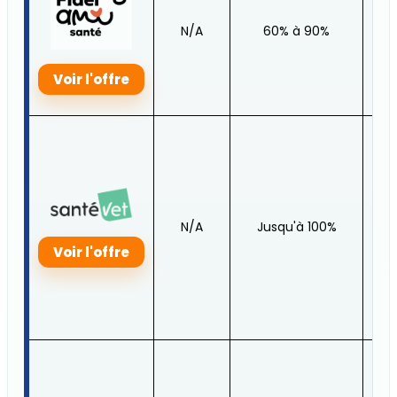
Jus
N/A
60% à 90%
25
Voir l'offre
N/A
Jusqu'à 100%
N
Voir l'offre