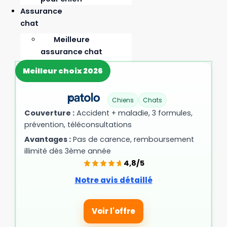
susceptibles d’évoluer à tout moment selon les critères
Assurance
de souscription, les conditions des assureurs partenaires
chat
et les mises à jour tarifaires en vigueur. Seul le devis
définitif émis par l’assureur fait foi.
Meilleure
assurance chat
2026
Meilleur choix 2026
Assurance chat pas
chère
Chiens
Chats
Assurance chat
Couverture :
Accident + maladie, 3 formules,
sans délai de
prévention, téléconsultations
carence
Comment choisir
Avantages :
Pas de carence, remboursement
l’assurance idéale
illimité dès 3ème année
pour son chat ?
4,8/5
Les meilleures
Notre avis détaillé
assurances pour
chaton
Voir l'offre
Assurance chat
senior