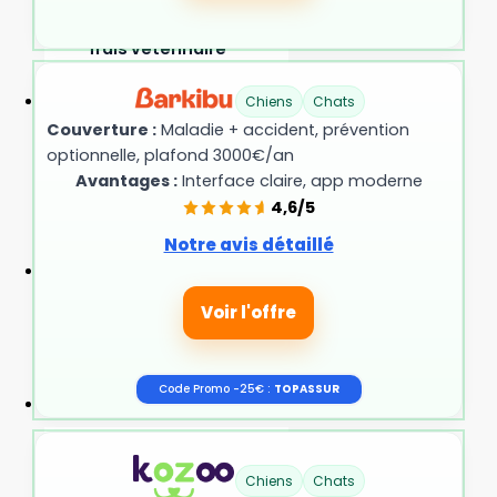
Remboursement
frais vétérinaire
chat
Assurance
Chiens
Chats
NAC
Couverture :
Maladie + accident, prévention
optionnelle, plafond 3000€/an
Meilleure
Avantages :
Interface claire, app moderne
assurance lapin
4,6/5
Meilleure
Notre avis détaillé
assurance NAC
Les
assureurs
Voir l'offre
&
nos
avis
Code Promo -25€ :
TOPASSUR
Blog
Articles
Guide Chat
Chiens
Chats
Guide Chien