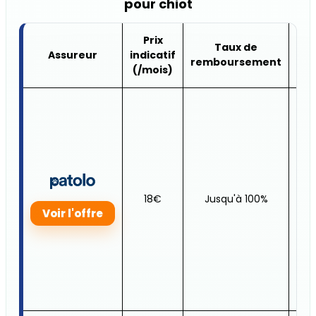
pour chiot
Prix
Taux de
Pla
Assureur
indicatif
remboursement
an
(/mois)
Jus
18€
Jusqu'à 100%
30
Voir l'offre