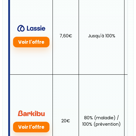
Jus
7,60€
Jusqu'à 100%
50
Voir l'offre
80% (maladie) /
Jus
20€
100% (prévention)
30
Voir l'offre