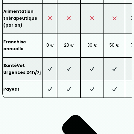
Alimentation
thérapeutique
5
(par an)
Franchise
0 €
20 €
30 €
50 €
7
annuelle
SantéVet
Urgences 24h/7j
Payvet