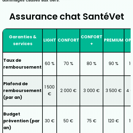
dommages causés aux tiers
.
Assurance chat SantéVet
Garanties &
CONFORT
LIGHT
CONFORT
PREMIUM
OP
services
+
Taux de
60 %
70 %
80 %
90 %
1
remboursement
Plafond de
1 500
remboursement
2 000 €
3 000 €
3 500 €
4 
€
(par an)
Budget
prévention (par
30 €
50 €
75 €
120 €
1
an)