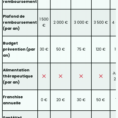
remboursement
Plafond de
1 500
remboursement
2 000 €
3 000 €
3 500 €
4 
€
(par an)
Budget
prévention (par
30 €
50 €
75 €
120 €
1
an)
Alimentation
Ju
thérapeutique
2
(par an)
Franchise
0 €
20 €
30 €
50 €
7
annuelle
SantéVet