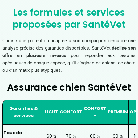
Les formules et services
proposées par SantéVet
Choisir une protection adaptée à son compagnon demande une
analyse précise des garanties disponibles. SantéVet
décline son
offre en plusieurs niveaux
pour répondre aux besoins
spécifiques de chaque espèce, qu’il s’agisse de chiens, de chats
ou d’animaux plus atypiques.
Assurance chien SantéVet
Garanties &
CONFORT
LIGHT
CONFORT
PREMIUM
OP
services
+
Taux de
60 %
70 %
80 %
90 %
1