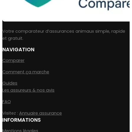
Votre comparateur d’assurances animaux simple, rapide
et gratuit.
NAVIGATION
Comparer
Comment ça marche
Guides
Les assureurs & nos avis
FAQ
Visitez :
Annuaire assurance
INFORMATIONS
Mentions légales