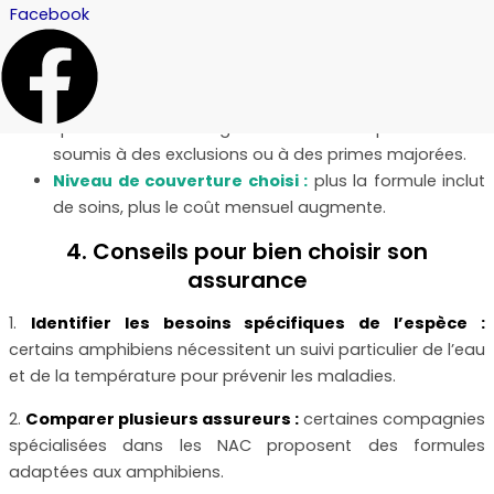
Facebook
assurer qu’une grenouille commune, en raison des
soins vétérinaires spécifiques.
Âge et état de santé :
les jeunes animaux
bénéficient souvent de primes plus faibles, tandis
que les animaux âgés ou malades peuvent être
soumis à des exclusions ou à des primes majorées.
Niveau de couverture choisi :
plus la formule inclut
de soins, plus le coût mensuel augmente.
4. Conseils pour bien choisir son
assurance
1.
Identifier les besoins spécifiques de l’espèce :
certains amphibiens nécessitent un suivi particulier de l’eau
et de la température pour prévenir les maladies.
2.
Comparer plusieurs assureurs :
certaines compagnies
spécialisées dans les NAC proposent des formules
adaptées aux amphibiens.